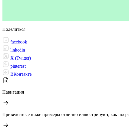
Поделиться
facebook
linkedin
X (Twitter)
pinterest
ВКонтакте
Навигация
Приведенные ниже примеры отлично иллюстрируют, как посре