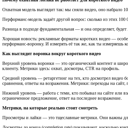
Охватная модель выглядит так: мы сняли видео, оно набрало 10
Перформанс-модель задаёт другой вопрос: сколько из этих 100
Разница в подходе фундаментальная — и она определяет, буде
Хорошая новость: рекламные форматы коротких видео — особен
перформанс-воронку. И измерять её так же, как ты измеряешь к
Как выглядит воронка вокруг короткого видео
Верхний уровень воронки — это органический контент и широк
клиенту. Метрики здесь: охват, досмотры, CTR на профиль.
Средний уровень — ретаргетинг на тех, кто досмотрел видео 
сравнения, ответы на возражения. Метрики: переходы на сайт, 
Нижний уровень — работа с теми, кто побывал на сайте или вз
ограниченное предложение, ответ на последнее возражение.
Метрики, на которые реально стоит смотреть
Просмотры и лайки — это тщеславные метрики. Они важны для 
Досмотры до конца (completion rate) показывают, насколько 