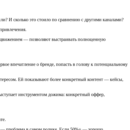
или? И сколько это стоило по сравнению с другими каналами?
 привлечения.
 продвижением — позволяют выстраивать полноценную
вое впечатление о бренде, попасть в голову к потенциальному
нтересом. Ей показывают более конкретный контент — кейсы,
 выступает инструментом дожима: конкретный оффер,
те.
0% — проблема в самом ролике. Если 50%+ — хорошо.