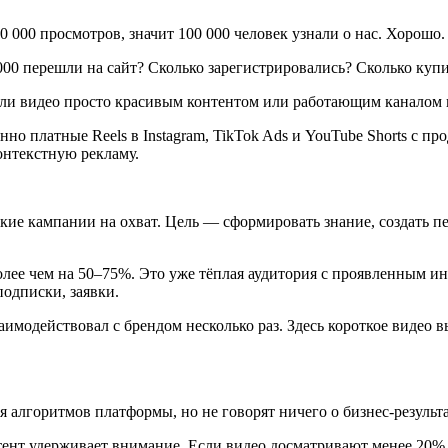
0 000 просмотров, значит 100 000 человек узнали о нас. Хорошо.
 000 перешли на сайт? Сколько зарегистрировались? Сколько куп
т ли видео просто красивым контентом или работающим каналом
но платные Reels в Instagram, TikTok Ads и YouTube Shorts с
онтекстную рекламу.
ие кампании на охват. Цель — сформировать знание, создать пер
более чем на 50–75%. Это уже тёплая аудитория с проявленным и
подписки, заявки.
аимодействовал с брендом несколько раз. Здесь короткое видео
алгоритмов платформы, но не говорят ничего о бизнес-результа
контент удерживает внимание. Если видео досматривают менее 2