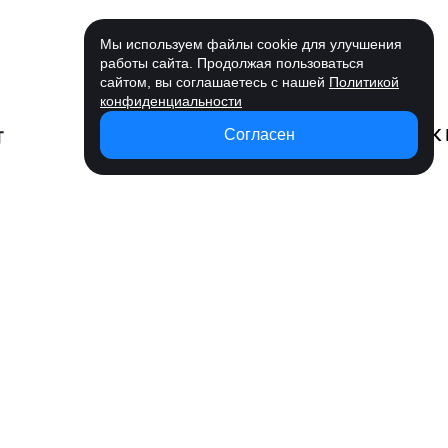
Мы используем файлы cookie для улучшения
работы сайта. Продолжая пользоваться
сайтом, вы соглашаетесь с нашей
Политикой
конфиденциальности
Согласен
Возможности
Вся реклама на
Удобное
Статистика
Управлени
одной платформе
пополнение
кабинетов
кампаниям
Запускайте рекламу там, где есть
ваши клиенты