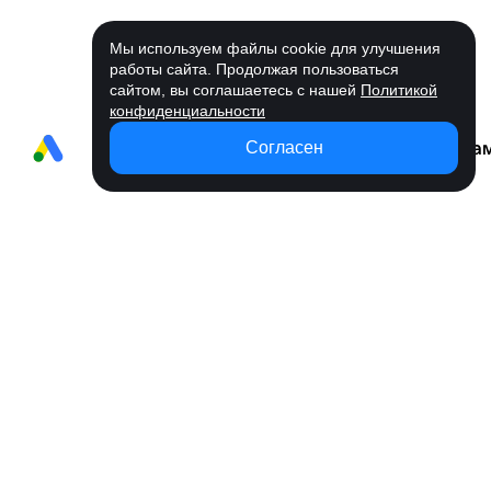
Мы используем файлы cookie для улучшения
работы сайта. Продолжая пользоваться
сайтом, вы соглашаетесь с нашей
Политикой
конфиденциальности
Согласен
Возможности
Вся реклама на
Удобное
Статистика
Управлени
одной платформе
пополнение
кабинетов
кампаниям
Запускайте рекламу там, где есть
ваши клиенты