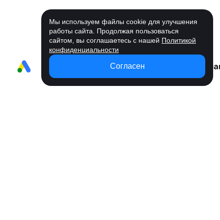
Мы используем файлы cookie для улучшения
работы сайта. Продолжая пользоваться
сайтом, вы соглашаетесь с нашей
Политикой
конфиденциальности
Согласен
Возможности
Вся реклама на
Удобное
Статистика
Управлени
одной платформе
пополнение
кабинетов
кампаниям
Запускайте рекламу там, где есть
ваши клиенты