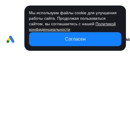
Мы используем файлы cookie для улучшения
работы сайта. Продолжая пользоваться
сайтом, вы соглашаетесь с нашей
Политикой
конфиденциальности
Согласен
Возможности
Вся реклама на
Удобное
Статистика
Управлени
одной платформе
пополнение
кабинетов
кампаниям
Запускайте рекламу там, где есть
ваши клиенты