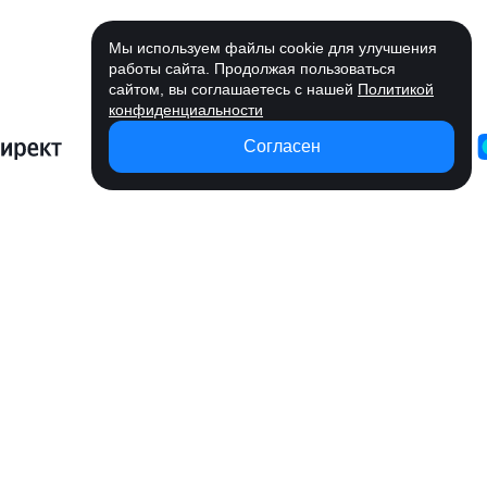
Мы используем файлы cookie для улучшения
работы сайта. Продолжая пользоваться
сайтом, вы соглашаетесь с нашей
Политикой
конфиденциальности
Согласен
Возможности
Вся реклама на
Удобное
Статистика
Управлени
одной платформе
пополнение
кабинетов
кампаниям
Запускайте рекламу там, где есть
ваши клиенты